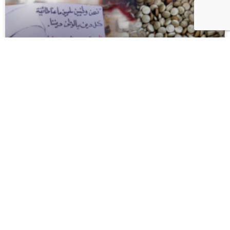
عندما “تحدّت سوريا” التي دمرتها الحرب احتمالات العودة إلى الحظيرة
العربية
منذ عام 2014، شنت عمان مداهمات متعددة ضد تجار المخدرات داخل
سوريا. قال الجيش الأردني
READ MORE... »
28/12/2023
تقارير وأخبار