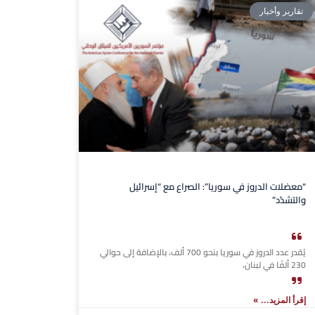
تقارير وأخبار
“معضلات الدروز في سوريا”: الصراع مع “إسرائيل
والتشدّد”
يُقدر عدد الدروز في سوريا بنحو 700 ألف، بالإضافة إلى حوالي
230 ألفًا في لبنان،
إقرأ المزيد... »