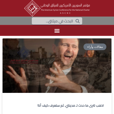
مقالات وآراء
اذهب لترى ما حدث لـ مدينتي، ثم ستعرف كيف أنا!