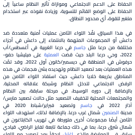
فاظ على الدعم الاجتماعي وموازاة تأثير النظام ساعياً إلى
فاظ على الوضع القائم للتسوية، وزيادة نفوذه عبر استخدام
ير للقوة، أي محدود النطاق.
هذا السياق، نفَّذ اللواء الثامن عمليات أمنية متعددة ضد
ش أو المجموعات المتهمة بالانتماء إلى داعش في أجزاء
لفة من درعا مثل
جاسم
في درعا الغربية في أغسطس/آب
لبلد حيث قضت
العملية
على ميليشيا حفو-
حرفوش في المنطقة في ديسمبر/كانون أول 2022. وقد تمَّت
 العمليات بعد تصعيد النظام وتهديده بشن هجمات في هذه
ناطق بذريعة خلايا داعش، حيث استفاد اللواء الثامن من
فض الاجتماعي لتدخل النظام وشبكة علاقاته المحلية.
إضافة إلى دوره الوسيط، في مرحلة سابقة، بين النظام
مجتمعات المحلية لتخفيف التصعيد مثل حالات تصعيد مارس/
20 في
جاسم
وتصعيد فبراير/شباط 2020 في
نة
الصنمين
شمال غرب درعا. بالإضافة لذلك، استهدف اللواء
امن أيضًا مجموعات أخرى متورطة في تهريب الكابتاغون في
ل شرق درعا، بما في ذلك جماعة تابعة لفايز الراضي، قيادي
ق في المعارضة والذي
اغتيل
لاحقاً بعد تصعيد مع اللواء