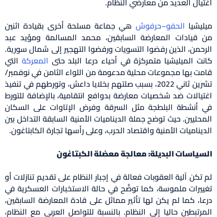
يال العديد من معارضي النظام.
يشيا
الحفو
–
حرفوش
هي جماعة مسلحة أخرى بقيادة اثنين
قيادات المعارضة السابقين، محمد المسالمة ومؤيد عبد
حمن، الذين رفضوا التسويات ورفضوا التهجير إلى شمال سورية.
ت الميليشيا متمركزة في أحياء درعا البلد حتى
المعركة
التي
ت بها مجموعات محلية مدعومة من اللواء الثامن في نوفمبر/
تشرين ثاني 2022، بسبب صلتهم بخلايا داعش، وتورطهم في تنفيذ
يالات ضد شخصيات معارضة بدوافع انتقامية، بالإضافة للتورط
أنشطة البلطجة مثل السرقة وفرض الإتاوات على السكان
حليين. حيث توضح جملة الديناميات الأمنية السابقة التداخل بين
يناميات الأمنية واقتصاد الحرب، وعلى رأسها تجارة الكابتاغون.
ياسات البديلة: معالجة معضلة الكبتاغون
تكن آلية العقوبات فعالة في إجبار النظام على تقديم تنازلات أو
يرات ملموسة، كما توضَّح في حالة الاستخبارات العسكرية في
ا، كما لم يكن لها تأثير مماثل على قادة المعارضة السابقين،
رتبطين حاليا إلى النظام. بالنسبة للتواصل العربي مع النظام،