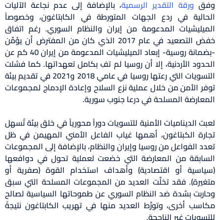
ق
ورقة
التقدير
الرسمية
، بالإضافة إلى عدم نجاعة الآليات
الية في ردع الجهات المتورطة في الكابتاغون، وخصوصاً
يليشيات المدعومة من إيران والنظام السوري. رغم اتفاق
خفض التصعيد في عام 2017 الذي كان من المفترض أن يؤمِّن
-بضمانة روسية- إبعاد الميليشيات المدعومة من إيران 40 كم عن
دود الأردنية، إلا أن روسيا لم تفِ بكامل تعهداتها. كما فشلت
التسويات التي رعتها روسيا في عامي 2018 و2021 في تقديم بيئة
ر الأمن من خلال عملية نزع السلاح وإعادة الإدماج لمجموعات
عارضة المسلحة في درعا جنوب سورية.
ت الديناميات الأمنية للتسويات دوراً محورياً في خلق بيئة تُسهل
رة الكبتاغون، أهمها غياب الفاعل الأمني المهيمن في ظل
د الفواعل من روسيا وإيران والنظام، بالإضافة إلى المجموعات
ابقة من المعارضة التي خضعت لعملية تحول في دوافعها
اسية أو اقتصادية) وأهداف استخدام القوة (صفرية أو
يرة). فقد تخلَّت العديد من المجموعات المسلحة التي سبق
ربت بشدة ضد النظام السوري عن طموحاتها السياسية لصالح
سب أخرى، وتورَّط العديد منها في تهريب الكابتاغون نتيجةً
سويات غير الناجحة.