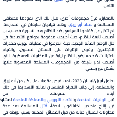
من.
مقابل، فإنَّ مجموعات أخرى، مثل تلك التي يقودها مصطفى
سالمة و
عماد
أبو
زريق
، وهما قياديان سابقان في المعارضة،
تتخل عن كفاحها السياسي ضد النظام بعد التسوية فحسب، بل
حت تابعة للنظام، حيث أصبحت مدفوعة بدوافع اقتصادية في
الوضع القائم الجديد. حيث انخرطوا في عمليات تهريب مخدرات
بتاغون، وفرض الإتاوات على السكان المحليين، والقيام
تيالات ضد معارضي النظام نيابة عن المخابرات العسكرية، التي
حت تدير شبكة من المجموعات المسلحة المحسوبة عليها
ل غير رسمي.
بحلول أبريل/نيسان 2023، تمت فرض عقوبات على كل من أبو زريق
مسلمة، إلى جانب الأفراد المنتسبين لعائلة الأسد بما في ذلك
بناء عمومته، من
ل
الولايات
المتحدة
و
الاتحاد
الأوروبي
والمملكة
المتحدة
لمشاركتهم
إنتاج وتصدير الكابتاغون. لاحقاً،
ق
تل
المسالمة بعد عدة
ولات لاغتيال حياته من قبل الفصائل المحلية بسبب تورطه في