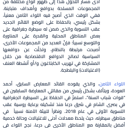
أدى مسار التحوَّل هذا إلى ظهور أنواع مختلفة من
المجموعات المسلحة بدوافع وأهداف متباينة.
ففي الوقت الذي أصبح فيه اللواء الثامن معنياً،
بشكل رئيسي، بالحفاظ على الوضع القائم الجديد
عقب التسوية والذي ضمن له سيطرة جغرافية على
بعض المناطق المحلية والقدرة على المناورة
والتوسع نسبياً؛ فإنَّ العديد من المجموعات الأخرى،
أصبحت مرتبطة بالنظام، وتخلَّت عن دوافعها
السياسية لصالح الدوافع الاقتصادية من خلال
المشاركة في تهريب الكابتاغون و/أو أنشطة العنف
(الاغتيالات) والبلطجة.
اء
الثامن
، والذي يقوده القائد المعارض السابق، أحمد
ودة، ويتألف بشكل رئيسي من مقاتلي المعارضة السابقين في
ات شباب السنة”، استمرَّ في الحفاظ على السيطرة الجغرافية
بصرى الشام في شرق درعا منذ تشكيله برعاية روسية عقب
التسوية الأولى في عام 2018. ونظراً للبيئة الآمنة نسبياً في
طق سيطرته، حيث يلحظ معدلات أدنى للاغتيالات وحالة خدمية
ل بالمقارنة مع المناطق الأخرى في درعا، نجح اللواء في