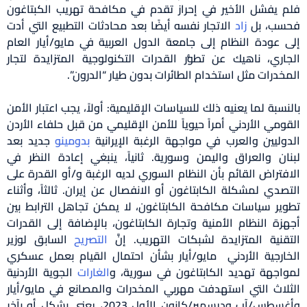
 يفشل الأخير في إحراز تقدم في مكافحة تهريب الكبتاغون
ب، بل
زاد
الاتجار نفسه أيضًا بعد محادثات التطبيع التي أدت
 عودة النظام إلى جامعة الدول العربية في مايو/أيار العام
اري، ناهيك عن تطوُّر القدرات التكنولوجية المتزايدة لتجار
خدرات مثل استخدام الطائرات بدون طيار “الدرون”.
سبة لما يعنيه ذلك للسياسات الإقليمية: أولاً، يجب اعتبار الأمن
ومي الأردني أمراً حيوياً للأمن الإقليمي من قبل حلفاء الأردن
وليين والعرب في مواجهة الرغبة الإيرانية
بدومينو
جديد بعد
ان والعراق واليمن وسورية. ثانياً، ينبغي إعادة النظر في
فتراض القائم بأن النظام السوري لديه الرغبة و/أو القدرة على
صدي لمشكلة الكابتاغون أو الانفصال عن إيران. ثالثاً، وأثناء
ير سياسات مكافحة الكابتاغون، لا يمكن تجاهل الترابط بين
زة النظام الأمنية وتجارة الكابتاغون، بالإضافة إلى القدرات
قنية المتزايدة لشبكات التهريب. إنَّ
التصريح
السابق لوزير
ارجية الأردني مايو/أيار بشأن احتمال القيام بعمل عسكري
اجهة تهديد الكابتاغون في سورية، و
الغارات
الجوية الأردنية
لاث التي استهدفت مهربي المخدرات والمصانع في مايو/أيار
وأغسطس/آب وديسمبر/كانون الأول 2023، يعني بشكل أو بآخر