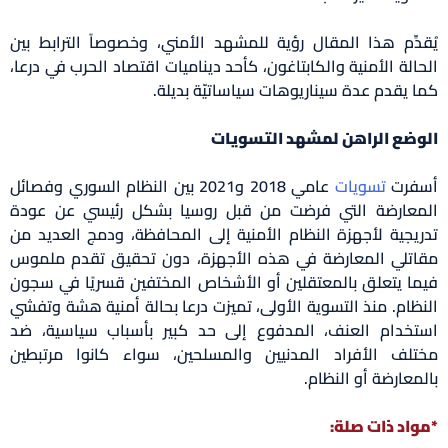
دِّم هذا المقال رؤية للمشهد الأمني، وخصوصاً الترابط بين
الة الأمنية والكابتاغون، كأحد ديناميات اقتصاد الحرب في درعا،
 يقدم عدة سيناريوهات سياساتيّة بديلة.
ضع الراهن لمشهد التسويات
فرت
تسويات
عامي 2018 و2021 بين النظام السوري وفصائل
عارضة التي فرضت من قبل روسيا بشكل رئيسي عن عودة
يجية لأجهزة النظام الأمنية إلى المحافظة، ودمج العديد من
تلي المعارضة في هذه الأجهزة، دون تحقيق تقدم ملموس
ا يتعلق بالمعتقلين أو الأشخاص المختفين قسريًا في سجون
ظام. منذ التسوية الأولى، تميزت درعا بحالة أمنية هشة وتفشي
خدام العنف، المدفوع إلى حد كبير بأسباب سياسية، ضد
لف الأفراد المدنيين والمسلحين، سواء كانوا مرتبطين
معارضة أو النظام.
اد ذات صلة: