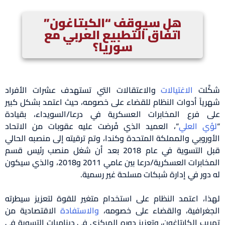
هل سيوقف “الكبتاغون”
اتفاق التطبيع العربي مع
سوريا؟
ّلت
الاغتيالات
والاعتقالات التي تستهدف عشرات الأفراد
ياً أدوات النظام للقضاء على خصومه، حيث اعتمد بشكل كبير
 فرع المخابرات العسكرية في درعا/السويداء، بقيادة
ي
العلي
“، العميد الذي فُرضت عليه عقوبات من الاتحاد
وروبي والمملكة المتحدة وكندا، وتم ترقيته إلى منصبه الحالي
قبل التسوية في عام 2018 بعد أن شغل منصب رئيس قسم
المخابرات العسكرية/درعا بين عامي 2011 و2018، والذي سيكون
دور في إدارة شبكات مسلحة غير رسمية.
ا، اعتمد النظام على استخدام متغير للقوة لتعزيز سيطرته
غرافية، والقضاء على خصومه،
والاستفادة
الاقتصادية من
يب الكابتاغون، وتعزيز دوره المركزي في ديناميات التسوية في