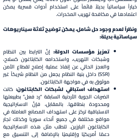
راً سياساتياً بديلاً قائماً على استخدام أدوات قسرية يمكن
مادها في مكافحة تهريب المخدرات.
راً لعدم وجود حل شامل، يمكن توضيح ثلاثة سيناريوهات
ساتية بديلة:
تعزيز مؤسسات الدولة:
إنَّ الترابط بين النظام
وشبكات التهريب، واستخدامه الكابتاغون كسلاح،
والعجز الحالي عن إنفاذ عملية إصلاح لقطاع الأمن
(SSR) داخل بنية النظام يجعل من النظام شريكاً غير
موثوق به في مواجهة الكابتاغون.
استهداف استباقي لشبكات الكابتاغون:
كانت
الضربات الجوية الأردنية السابقة “رد فعل” بطبيعتها
ومحدودة بنطاقها. بالمقابل، فإنَّ الاستراتيجية
الاستباقية تركز على استهداف المصانع العاملة في
مواقع مختلفة في جميع أنحاء سوريا وكذلك تجار
الكابتاغون البارزين. تتطلب مثل هذه الاستراتيجية
دعمًا أمريكيًا وإقليميًا بالإضافة إلى التنسيق مع