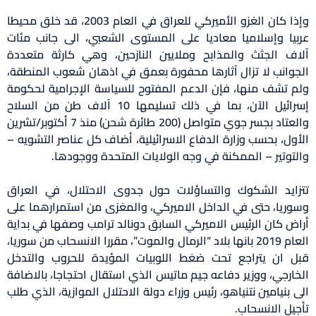
وإذا كان الغزو الأميركي للعراق في العام 2003، قد خلق محيطا
عربيا وإسلاميا معاديا على المستوى الشعبي، الى جانب مئات
آلاف الجثث والمذابح وملايين النازحين، وهي كارثة متعددة
الجوانب لا تزال آثارها محفورة بعمق في اذهان شعوب المنطقة،
ولم تشف منها، فإن الدعم المفتوح للسياسة الإجرامية لحكومة
إسرائيل الآن، بما في ذلك تسليمها 10 آلاف طن من السلاح
والعتاد بجسر جوي متواصل (200 طائرة شحن) منذ 7 أكتوبر/تشرين
الأول، بحسب وزارة الدفاع الاسرائيلية، أضاف كل عناصر التشويه –
والتوتير – الممكنة في وجه الولايات المتحدة ووجودها.
تتزايد الشكوك والتساؤلات حول جدوى الاحتلال، في العراق
وسوريا، حتى في الداخل الاميركي، والمغزى من استمرارهما على
أراض كان الرئيس الاميركي السابق دونالد ترامب وصفها في بداية
العام 2019 بانها بلاد “الرمال والموت”، مقررا الانسحاب من سوريا،
قبل ان يتراجع تحت ضغط اللوبيات المؤيدة للحروب والتدخل
الخارجي، ووزير دفاعه جيم ماتيس الذي استقال احتجاجا، بالاضافة
الى بنيامين نتنياهو، رئيس وزراء دولة الاحتلال الموازية، الذي طلب
تأجيل الانسحاب.