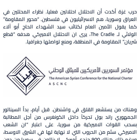
حرب غزة أكدت أن الاحتلال احتلالين فعليا. نظراء المحتلين في
العراق وسوريا، هم الاسرائيليون في فلسطين. “محور المقاومة”
كما يقول الأمين العام لكتائب سيد الشهداء الحاج أبو آلاء
الولائي لـ The Cradle، يرى ان الاحتلال الاميركي هدفه “قطع
شريان” المقاومة في المنطقة، ومنع تواصلها جغرافيا.
وهناك من يستشعر القلق في واشنطن. قبل أيام، بدأ السيناتور
الجمهوري راند بول تحركاً داخل الكونغرس من أجل المطالبة
بسحب القوات الاميركية من سوريا، على اعتبار “ان الشعب
الاميركي سئم من الحروب التي لا نهاية لها في الشرق الاوسط،
وبرغم ذلك، هناك 900 جندي أميركي لا يزالون في سوريا من دون