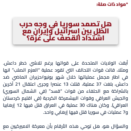
*مواد ذات صلة:
هل تصمد سوريا في وجه حرب
الظل بين إسرائيل وإيران مع
اشتداد القصف على غزة؟
أبقت الولايات المتحدة على قواتها برغم تلاشي خطر داعش.
ومثلا، قالت قوات التحالف التي تقود عملية “العزم الصلب” انها
في اطار مجمل عملياتها خلال شهر يونيو/حزيران الماضي ضد
داعش، بلغت 37 عملية، قتلت 13 عنصرا وجرى اعتقال 21 آخرين
بالشراكة مع الحلفاء من قوات “قسد” (في الشمال السوري)
والجيش العراقي وقوات البيشمركة الكردية (في اقليم كردستان
العراقي). وكان هناك 30 عملية في العراق قتل فيها 12 إرهابيا
و7 عمليات في سوريا قتل فيها إرهابي واحد.
والسؤال هو، هل توحي هذه الأرقام بأن معركة الاميركيين مع