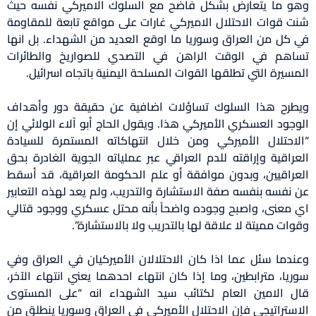
وهو ما يتعارض بشكل فاضح مع السلوك الاميركي نفسه حيث
شنت قوات الاحتلال الاميركي غارات على مواقع تابعة للمقاومة
في كل من العراق وسوريا ما اوقع العديد من الشهداء. بل انها
تساهم في الوقت الراهن في التصدي للصواريخ والطائرات
المسيرة التي تطلقها القوات المسلحة اليمنية باتجاه اسرائيل.
ويطرح هذا السلوك تساؤلات اضافية عن حقيقة دور وأهداف
الوجود العسكري الأميركي هذا. ويقول الحاج أبو آلاء الولائي إن
“الاحتلال الأميركي ومن خلال انتهاكاته المستمرة للسيادة
العراقية وإراقته للدم العراقي عبر عملياته الجوية الغادرة بحق
العراقيين، وبدون موافقة أو علم الحكومة العراقية، قد أسقط
عن نفسه بنفسه صفة الاستشارة والتدريب، ولم يعد لهذه التعابير
اي معنى، واصبح وجوده واضحاً بأنه محتل عسكري ووجود قتالي
وقوات مميتة لا علاقة لها بالتدريب ولا بالاستشارة”.
وعندما سئل عما اذا كان الاحتلالان الأميركيان في العراق وفي
سوريا، مترابطين، وما إذا كان انتهاء احدهما يعني انتهاء الآخر،
قال الامين العام لكتائب سيد الشهداء انه “على المستوى
الاستراتيجي فإن الاحتلال الأميركي في العراق وسوريا ينطلق من