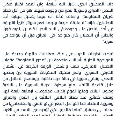
ذات المنطلق الذي اشرنا اليه سابقا، وان تعمد اختيار هذين
البلدين (العراق وسوريا) ليعزز من وجوده فيهما هو من أجل قطع
شريان المقاومة”. واضاف قائلا انه فيما يتعلق بنهاية أحد
الاحتلالين، فإنه “لا علاقة طردية بينهما. نعم سيؤثر كثيراً انتهاؤه
في أحد البلدين على وجوده في البلد الاخر، لكنه لن ينهيه فوراً،
والدليل أن الاحتلال كان متواجداً في العراق قبل أن يتواجد في
سوريا”.
فرضت تطورات الحرب على غزة، معادلات ملتهبة جديدة على
المواجهة الجارية بأساليب متعددة بين “محور المقاومة” وقوات
الاحتلال الاميركي. تلعب واشنطن الورقة الكردية في الشمال
الشرقي السوري، وتعزز تفكيك المكونات السورية بين بعضها
البعض، وتبقي سوريا في حالة حرب داخلية. ويساهم الاحتلال من
خلال قاعدة التنف، بمنع سيطرة الدولة السورية على البادية
وجنوب البلاد، ومنها تقوم بتدريب مجموعات ارهابية تابعة لها،
وتقف كعائق عند نقطة التلاقي الثلاثية بين الأردن والعراق
وسوريا، لامتداد خط التواصل الجغرافي (والامني والاقتصادي) من
بغداد الى دمشق، تماما كالدور الذي تؤديه عين الاسد في الغرب
العراقي، كقاعدة عسكرية للاحتلال تمنع تمدد الحضور الإيراني