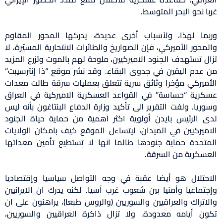
غربا نحو البحر المتوسط.
وربما لهذا، ولأسباب أخرى عديدة، يدركها المحور المقاوم
والمحور الأميركي، فإن الصواريخ والطائرات الانتحارية المسيّرة، لا
تزال تستهدف الجنود الاميركيين، ملوحة لهم بالموت وتزرع المزيد
من عدم اليقين في جدوى البقاء. وقد نشر موقع “ذا إنترسيبت”
الأميركي مؤخرا وثائق سرية تتعلق بعمليات سرقة طالت معدات
عسكرية “حساسة” في القواعد العسكرية الاميركية في العراق
وسوريا. ولفت التقرير الى تأكيد وزارة الدفاع البنتاغون بأنه ليس
لدى الرئيس بايدن أولوية اكثر اهمية من حماية حياة الجنود
الاميركيين في الميدان، ليتساءل الموقع كيف بامكان الولايات
المتحدة حماية جنودها طالما انها لا تستطيع تأمين معداتها
العسكرية من السرقة.
الاحتلال هو أيضا عقبة في وجه التواصل سياسيا وإقتصاديا
وإجتماعيا وأمنيا بين شعوب غرب آسيا. لكنه يدرك ان الايرانيين
والاتراك والعراقيين والسوريين (والروس طبعا)، يراهنون على ان
تكون أيامه معدودة. ولا تزال ذاكرة العراقيين والسوريين،