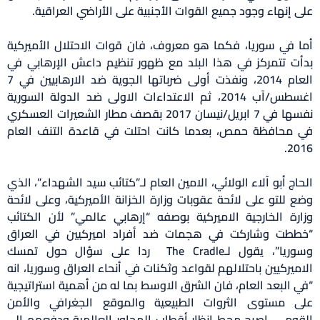
على إنهاء وجود جميع القوات الأجنبية على الأراضي العراقية.
أما في سوريا، فكما هو معروف، فان قوات الاحتلال الأميركية
بدأت تتمركز في هذا البلد مع ظهور تنظيم داعش الإرهابي في
العام 2014، ونفذت أولى ضرباتها الجوية ضد الارهابيين في 7
اغسطس/آب 2014، ثم الاعتداءات الاولى ضد الدولة السورية
نفسها في 7 ابريل/نيسان 2017 بقصف مطار الشعيرات العسكري
في محافظة حمص، بعدما كانت احتلت في قاعدة التنف العام
2016.
الحاج أبو آلاء الولائي، الامين العام لـ”كتائب سيد الشهداء”، الذي
وضع للتو على لائحة عقوبات وزارة الخزانة الأميركية، وعلى لائحة
وزارة الخارجية الاميركية بوصفه “إرهابي عالمي” لأن الكتائب
“خططت وشاركت في هجمات ضد أفراد اميركيين في العراق
وسوريا”، يقول لـThe Cradle ردا على سؤال حول تمسك
الاميركيين باحتلالهم لقواعد وثكنات في أنحاء العراق وسوريا، انه
“في البعد العام، فان الشرق الاوسط بما له من أهمية استراتيجية
على مستوى الثروات الطبيعية والموقع الجغرافي والأمن
القومي، اصبح محط انظار أقطاب المحاور العالمية ودفعهم الى