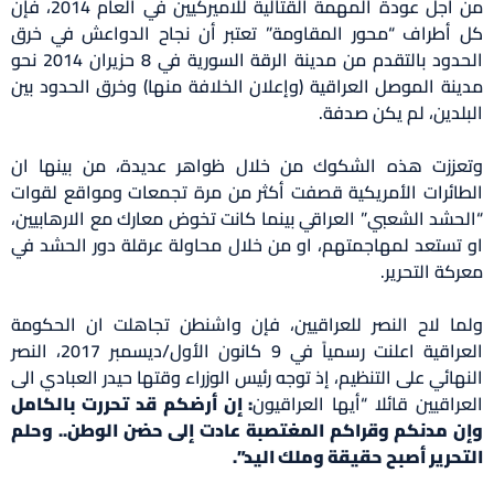
من اجل عودة المهمة القتالية للاميركيين في العام 2014، فإن
كل أطراف “محور المقاومة” تعتبر أن نجاح الدواعش في خرق
الحدود بالتقدم من مدينة الرقة السورية في 8 حزيران 2014 نحو
مدينة الموصل العراقية (وإعلان الخلافة منها) وخرق الحدود بين
البلدين، لم يكن صدفة.
وتعززت هذه الشكوك من خلال ظواهر عديدة، من بينها ان
الطائرات الأمريكية قصفت أكثر من مرة تجمعات ومواقع لقوات
“الحشد الشعبي” العراقي بينما كانت تخوض معارك مع الارهابيين،
او تستعد لمهاجمتهم، او من خلال محاولة عرقلة دور الحشد في
معركة التحرير.
ولما لاح النصر للعراقيين، فإن واشنطن تجاهلت ان الحكومة
العراقية اعلنت رسمياً في 9 كانون الأول/ديسمبر 2017، النصر
النهائي على التنظيم، إذ توجه رئيس الوزراء وقتها حيدر العبادي الى
العراقيين قائلا “أيها العراقيون
: إن أرضكم قد تحررت بالكامل
وإن مدنكم وقراكم المغتصبة عادت إلى حضن الوطن.. وحلم
التحرير أصبح حقيقة وملك اليد”.