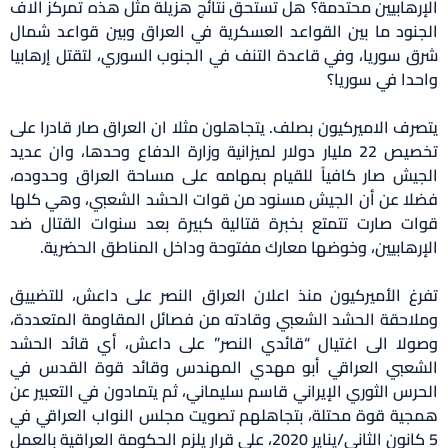
الإرهابيين محتدمة؟ هل تستحق نتائج هزيلة مثل هذه تمركز آلاف
الجنود ما بين القواعد العسكرية في العراق وبين قواعد شمال
شرق سوريا، وفي قاعدة التنف في الجنوب السوري، لتقتل إرهابيا
واحدا في سوريا؟
يتصرف الاميركيون بصلف. يتجاهلون مثلا ان العراق صار قادرا على
تخصيص 22 مليار دولار لميزانية وزارة الدفاع وحدها، وان عديد
الجيش صار كافياً للقيام بمهامه على مساحة العراق وحدوده،
فضلا عن أن الجيش مسنود من قوات الحشد الشعبي، وهي كلها
قوات صارت تتمتع بخبرة قتالية كبيرة بعد سنوات القتال ضد
الإرهابيين، وخوضها معارك مفتوحة وداخل المناطق الحضرية.
تفرغ الأميركيون منذ اعلان العراق النصر على داعش، للتضييق
وملاحقة الحشد الشعبي وقادته من فصائل المقاومة المتعددة،
وصولا الى اغتيال “قائدي النصر” على داعش، أي قائد الحشد
الشعبي العراقي أبو مهدي المهندس وقائد قوة القدس في
الحرس الثوري الإيراني قاسم سليماني، ثم يتمادون في التعبير عن
همجية قوة محتلة، بتجاهلهم تصويت مجلس النواب العراقي في
5 كانون الثاني/يناير 2020، على قرار يلزم الحكومة العراقية بالعمل