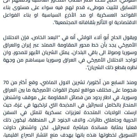
التسابق لتثبيت موطىء قدم لهم فيه سواء على مستوى بناء
القواعد العسكرية او مد الأذرع السياسية او بناء الفواعل
الاقتصادية او التأثير بثقافاته المجتمعية”.
ويقول الحاج أبو آلاء الولائي أنه في “البعد الخاص، فإن الاحتلال
الأميركي يجد بأن خط محور المقاومة الممتد عبر إيران والعراق
وسوريا وصولاً الى باقي البلدان، يمثل الشريان الأبهر للمحور، وان
تواجد الاحتلال الأميركي في العراق وسوريا سيساهم من وجهة
نظره بقطع ذلك الشريان”.
ومنذ السابع من أكتوبر/ تشرين الاول الماضي، وقع أكثر من 70
هجوما على مختلف مواقع تمركز القوات الأميركية ما بين العراق
وسوريا، في اطار ردود من فصائل المقاومة على موقف واشنطن
المنحاز بالكامل لاسرائيل في المذبحة التي ترتكبها في غزة، حيث
ارسلت الولايات المتحدة تعزيزات عسكرية تتمثل في السفن
الحربية وحاملتي طائرات، والاف الجنود الى المنطقة، ليكون ذلك
فعليا بمثابة مساندة مباشرة لاسرائيل. لكن واشنطن حاولت
التسويق لخطوتها هذه بانها بهدف منع انتشار الصراع اقليميا،