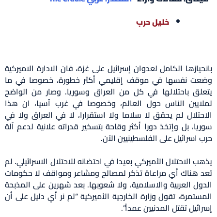
خليل حرب
بانحيازها الكامل لعدوان إسرائيل على غزة، فان الادارة الاميركية
وضعت نفسها في موقف إقليمي أكثر خطورة، خصوصا في ما
يتعلق باحتلالها في كل من العراق وسوريا. وصار من الواضح
لملايين الناس حول العالم، وخصوصا في غرب آسيا، ان هذا
الاحتلال لم يحقق لا سلاما ولا استقرارا، لا في العراق ولا في
سوريا، بل وإتخذ دورا أكثر وقاحة بتسخير قدراته علانية لدعم آلة
حرب اسرائيل على الفلسطينيين الآن.
يذهب الاحتلال الأميركي بعيدا في احتضانه للاحتلال الاسرائيلي. لم
تعد هناك أي مراعاة تذكر لمصالح ومشاعر ومواقف لا حكومات
الدول العربية والاسلامية، ولا شعوبها. بعد شهرين على المذبحة
المستمرة، تقول وزارة الخارجية الأميركية “لم نر أي دليل على أن
إسرائيل تقتل المدنيين عمداً”.