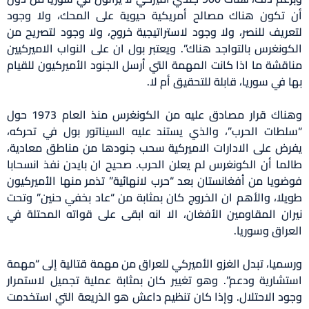
أن تكون هناك مصالح أمريكية حيوية على المحك، ولا وجود
لتعريف للنصر، ولا وجود لاستراتيجية خروج، ولا وجود لتصريح من
الكونغرس بالتواجد هناك”. ويعتبر بول ان على النواب الاميركيين
مناقشة ما اذا كانت المهمة التي أرسل الجنود الأميركيون للقيام
بها في سوريا، قابلة للتحقيق أم لا.
وهناك قرار مصادق عليه من الكونغرس منذ العام 1973 حول
“سلطات الحرب”، والذي يستند عليه السيناتور بول في تحركه،
يفرض على الادارات الاميركية سحب جنودها من مناطق معادية،
طالما أن الكونغرس لم يعلن الحرب. صحيح ان بايدن نفذ انسحابا
فوضويا من أفغانستان بعد “حرب لانهائية” تذمر منها الأميركيون
طويلا، والأهم ان الخروج كان بمثابة من “عاد بخفي حنين” وتحت
نيران المقاومين الأفغان، الا انه ابقى على قواته المحتلة في
العراق وسوريا.
ورسميا، تبدل الغزو الأميركي للعراق من مهمة قتالية إلى “مهمة
استشارية ودعم”. وهو تغيير كان بمثابة عملية تجميل لاستمرار
وجود الاحتلال. وإذا كان تنظيم داعش هو الذريعة التي استخدمت