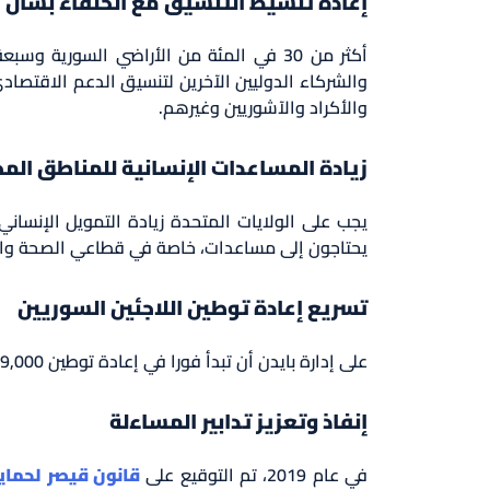
إعادة تنشيط التنسيق مع الحلفاء بشأن 
أكثر من 30 في المئة من الأراضي السور
والشركاء الدوليين الآخرين لتنسيق الدعم الاقتصا
والأكراد والآشوريين وغيرهم.
زيادة المساعدات الإنسانية للمناطق المح
يجب على الولايات المتحدة زيادة التمويل الإنسان
يحتاجون إلى مساعدات، خاصة في قطاعي الصحة وال
تسريع إعادة توطين اللاجئين السوريين
على إدارة بايدن أن تبدأ فورا في إعادة توطين 29,000 شخص تم فحصهم من قبل وكالة الأمم المتحدة للاجئين ومستعدون لإعادة التوطين.
إنفاذ وتعزيز تدابير المساءلة
في عام 2019، تم التوقيع على
قانون قيصر لحماي