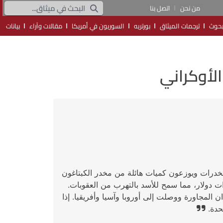
من نحن
اتصل بنا
حوث
ترجمات الميثاق
بورتريه
السوريون في أمريكا
مقالات وآراء
بيانات
الأوكراني
مخدرات ويوزعون كميات هائلة من مخدر الكبتاغون
 وقد حقق ذلك إيرادات للنظام تقدر بنحو 5 مليارات دولار، مما سمح للأسد بالتهرب من العقوبات.
المجاورة ووصلت إلى أوروبا وآسيا وأفريقيا. إذا
حدة.