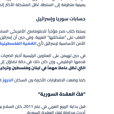
يمينية متطرفة إلى السلطة، تظل المشكلة الأكثر إل
حسابات سوريا وإسرائيل
يسلط كتاب صدر مؤخراً للدبلوماسي الأمريكي الساب
التغلب على “مشكلتها” العربية. وفي حين أن إسرائيل 
الأمن الأساسية لإسرائيل (أي
القضية الفلسطينية
في حين تهيمن على العناوين الرئيسية أخبار الضربا
قدمها الإقليمي، وإن كان ذلك في حالة تضاؤل إلى 
التي تظل عاملاً مهماً في لبنان وفلسطين وتركيا
كما وضعت الاضطرابات الأخيرة بين السكان
الدروز
ف
”فكّ العقدة السورية“
قبل بداية الربيع العربي في عام 2011، كان السلام بين إسرائيل وسوريا يلوح في الأفق، حيث يعمل الدبلوماسيون الأمريكيون والأتراك بجد بحثاً عن التقارب. يمثل
أحدث محاولة لفك العقدة السورية.