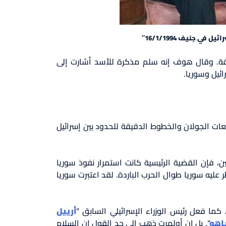
جنيف 16/1/1994″
نطقة. وقال هوف إنه سلم مذكرة للأسد أشارت إلى
ائيل وسوريا.
ات الجولان والخطوط الدقيقة للحدود بين إسرائيل
ن، فإن القضية الرئيسية كانت استمرار نفوذ سوريا
ليه سوريا طوال الحرب الباردة. لقد اعتبرت سوريا
ما فعل رئيس الوزراء الإسرائيلي السابق “
أرييل
ياهو
“. بل إن أولمرت ذهب إلى حد القول إن السلام