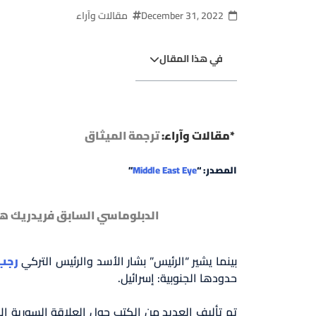
December 31, 2022
مقالات وآراء
في هذا المقال
*مقالات وآراء:
ترجمة الميثاق
المصدر: “
Middle East Eye
”
الدبلوماسي السابق فريدريك هو
بينما يشير “الرئيس” بشار الأسد والرئيس التركي
رجب
حدودها الجنوبية: إسرائيل.
تم تأليف العديد من الكتب حول العلاقة السورية الإسرائيلية منذ عام 1948. ولكن