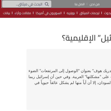
من نحن
اتصل بنا
حوث
ترجمات الميثاق
بورتريه
السوريون في أمريكا
مقالات وآراء
بيانات
يل” الإقليمية؟
ريك هوف" بعنوان "الوصول إلى المرتفعات" الضوء
لى "مشكلتها" العربية. وفي حين أن إسرائيل ربما
ن، إلا أن أياً منها لم يشكل عائقاً حيوياً في