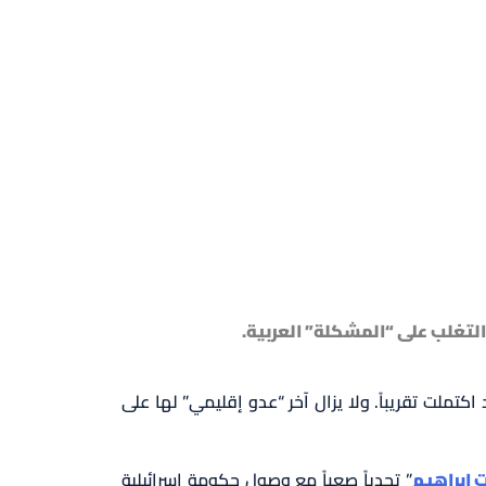
تغلب على “المشكلة” العربية.
كتملت تقريباً. ولا يزال آخر “عدو إقليمي” لها على
 إبراهيم
” تحدياً صعباً مع وصول حكومة إسرائيلية