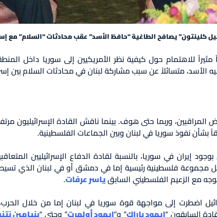
 كلينتون” يصافح الطاغية “حافظ الأسد” عقب محادثات “السلام” مع إسرائيل في 
مثيراً للاهتمام حول كيفية نظر الأمريكيين إلى سوريا داخل الم
يه الأسد، متسائلاً عن سبب مشاركة لبنان في محادثات السلام بين إسر
لمراقبين، وربما حتى هوف. بينما ناقش القادة الإسرائيليون مرتفع
اً بشأن نفوذ سوريا في لبنان وبين الجماعات الفلسطينية.
ود إيران في سوريا، بالنسبة لقادة الدفاع الإسرائيليين المتعاقبي
ل مجموعة فلسطينية رئيسية إما في دمشق أو في لبنان الذي تسيطر ع
وجه مع الزعيم الفلسطيني السابق
ياسر عرفات
.
ئيل اضطرت إلى مواجهة قوة سوريا في لبنان إما من خلال الحرب، ك
قادة السابقون “
إيهود باراك
” و”
إيهود أولمرت
” وحتى “
بنيامين نتن