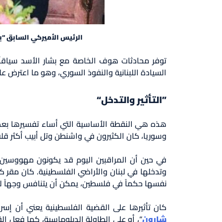
الرئيس الأميركي السابق “بيل
توفر محادثات هوف الخاصة مع بشار الأسد سياقاً 
السيادة اللبنانية والنفوذ السوري، وهو ما اعترض عل
”التأثير والتدخل“
هذه هي النقطة الأساسية التي أساء تفسيرها بعض ا
وسوريا، كان الكثيرون في واشنطن وتل أبيب أكثر قلق
في حين أن المراقبين اليوم قد يكونون مهووسين بوج
وتدخلها في لبنان والأراضي الفلسطينية. كان مقر ك
نفسها حكماً في فلسطين، يمكن أن يتنافس وجهاً ل
كان تأثيرها على القضية الفلسطينية يعني أن إسرا
شارون
“، أو على الطاولة الدبلوماسية، كما فعل ال