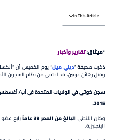
In This Article
*ميثاق:
تقارير وأخبار
ذكرت صحيفة “
ديلي ميل
” يوم الخميس أن “ألكسا
وقتل رهائن غربيين، قد اختفى من نظام السجون الأ
سجن كوتي
في الولايات المتحدة في آب/ أغسطس 2022 
2015.
وكان اللندني
البالغ من العمر 39 عاماً
رابع عضو ف
الإنجليزية.