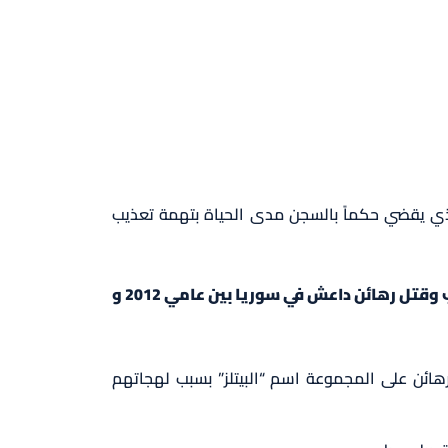
ذي يقضي حكماً بالسجن مدى الحياة بتهمة تعذيب
عد إقراره بالذنب في ثماني تهم تتعلق باختطاف وتعذيب وقتل رهائن داعش في سوريا بين عامي 2012 و
هائن على المجموعة اسم “البيتلز” بسبب لهجاتهم