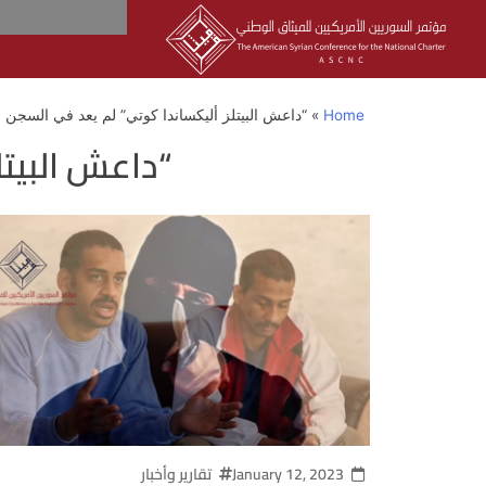
Home
»
“داعش البيتلز أليكساندا كوتي” لم يعد في السجن 
“داعش البيتل
January 12, 2023
تقارير وأخبار