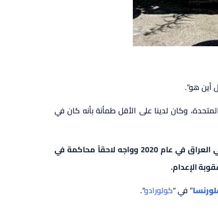
 أين هو”.
لمتحدة، وكان لدينا على الأقل طمأنة بأنه كان في
بعد القبض عليه من قبل الميليشيات الكردية في سوريا في يناير 2018، تم تسليم كوتي إلى القوات الأمريكية في العراق في عام 2020 وواجه لاحقاً محاكمة في
وبة الإعدام.
لورنسا
” في “
كولورادو
“.