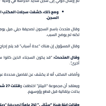
تم إرسال كوتي إلى سجن شديد الحراسة في ولاية “
ومع ذلك، كشفت سجلات المكتب الفيد
السجن.
وقال متحدث باسم السجون لصحيفة ديلي ميل يوم 
لكنه لم يوضح السبب.
وقال المسؤول إن هناك “عدة أسباب” قد يتم إدراج ا
وقال المتحدث:
“قد يكون السجناء الذين كانوا سا
أخرى”.
وأضاف المكتب أنه لا يكشف عن تفاصيل محددة عن ا
ويعتقد أن مجموعة “البيتلز” اختطفت و
قتلت 27 شخصاً
بذلات برتقالية قبل قطع رؤوسهم.
وقالت ابنة هينز “بيثاني” (24 عاماً)
لصحيفة “
ديل