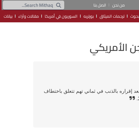
من نحن
اتصل بنا
حوث
ترجمات الميثاق
بورتريه
السوريون في أمريكا
مقالات وآراء
بيانات
جن الأمريكي
 كوتي في الولايات المتحدة في آب/ أغسطس 2022 بعد إقراره بالذنب في ثماني تهم تتعلق باختطاف