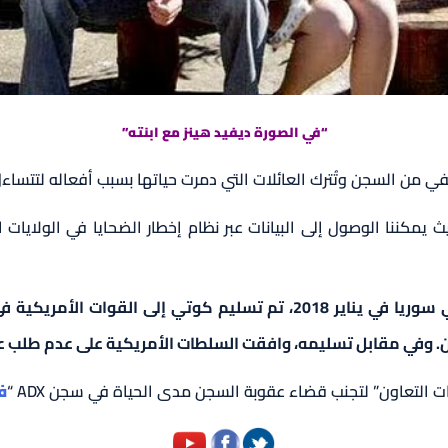
“في الصورة ديفيد هينز مع ابنته”
في من السجن وتُترك العائلات التي دمرت حياتها بسبب أفعاله لتتساءل
كننا الوصول إلى البيانات عبر نظام إخطار الضحايا في الولايات ا
ين. وفي مقابل تسليمه، وافقت السلطات الأمريكية على عدم طلب عق
 التعاون” لتجنب قضاء عقوبة السجن مدى الحياة في سجن ADX “
ف