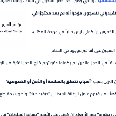
بنسلفانيا
“، والذي يعتبر “أحد أخطر السجون في البلاد”، وفقاً لصحيفة
رالي للسجون مؤخراً أنه لم يعد محتجزاً في
الخميس إن كوتي ليس حالياً في عهدة المكتب،
لسجين على أنه غير موجود في النظام.
بقاً في الحجز والذين لم يكملوا عقوبتهم خارج الحجز لفترة من ا
لنزيل بسبب “
أسباب تتعلق بالسلامة أو الأمن أو الخصوصية
“.
، بمن فيهم عامل الإغاثة البريطاني “ديفيد هينز”. وأظهرت مقاطع 
ي ريكورد
” يوم الأربعاء إن كوتي على الأرجح “يساعد السلطات” في