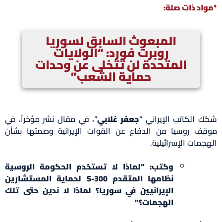
*مواد ذات صلة:
المبعوث السابق لسوريا
روبرت فورد: “الولايات
المتحدة لن تتخلى عن وحدات
حماية الشعب”
شكك الكاتب الإيراني “
جعفر غلابي
“، في مقال نشر مؤخراً، في
موقف روسيا من الدفاع عن القوات الإيرانية وصمتها بشأن
الهجمات الإسرائيلية.
وكتب: “لماذا لا تستخدم الحكومة الروسية
نظامها المتقدم S-300 لحماية المستشارين
الإيرانيين في سوريا؟ لماذا لا ندين حتى تلك
الهجمات؟”