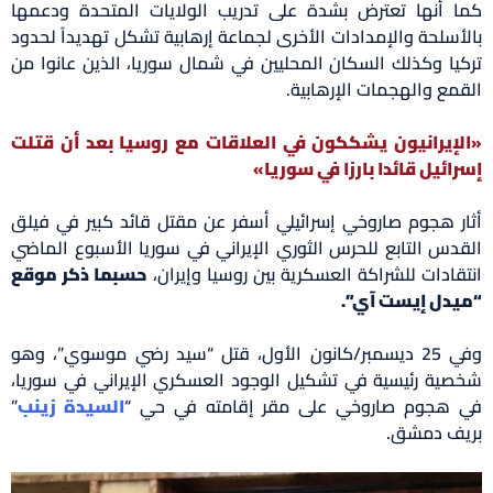
كما أنها تعترض بشدة على تدريب الولايات المتحدة ودعمها
بالأسلحة والإمدادات الأخرى لجماعة إرهابية تشكل تهديداً لحدود
تركيا وكذلك السكان المحليين في شمال سوريا، الذين عانوا من
القمع والهجمات الإرهابية.
«الإيرانيون يشككون في العلاقات مع روسيا بعد أن قتلت
إسرائيل قائدا بارزا في سوريا»
أثار هجوم صاروخي إسرائيلي أسفر عن مقتل قائد كبير في فيلق
القدس التابع للحرس الثوري الإيراني في سوريا الأسبوع الماضي
انتقادات للشراكة العسكرية بين روسيا وإيران،
حسبما ذكر موقع
“ميدل إيست آي”.
وفي 25 ديسمبر/كانون الأول، قتل “سيد رضي موسوي”، وهو
شخصية رئيسية في تشكيل الوجود العسكري الإيراني في سوريا،
في هجوم صاروخي على مقر إقامته في حي “
السيدة زينب
”
بريف دمشق.