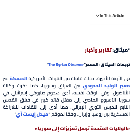
In This Article
*ميثاق:
تقارير وأخبار
ترجمات الميثاق: المصدر”
The Syrian Observer
“
في الآونة الأخيرة، دخلت قافلة من القوات الأمريكية
الحسكة
عبر
معبر الوليد الحدودي
بين العراق وسوريا، كما ذكرت وكالة
الأناضول. وفي الوقت نفسه، أدى هجوم صاروخي إسرائيلي في
سوريا الأسبوع الماضي إلى مقتل قائد كبير في فيلق القدس
التابع للحرس الثوري الإيراني، مما أدى إلى انتقادات للشراكة
العسكرية بين روسيا وإيران، وفقا لموقع “
ميدل إيست آي
“.
«الولايات المتحدة ترسل تعزيزات إلى سوريا»