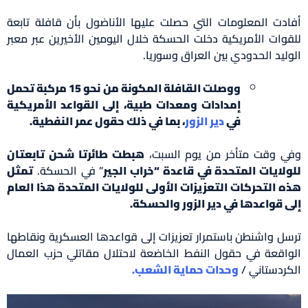
أفادت المعلومات التي حصلت عليها الأناضول بأن قافلة تابعة
للقوات الأمريكية دخلت الحسكة خلال اليومين الأخيرين عبر معبر
الوليد الحدودي بين العراق وسوريا.
ووصلت القافلة المكونة من نحو 15 مركبة تحمل
إمدادات ومعدات طبية، إلى القواعد الأمريكية
في
دير الزور
، بما في ذلك حقول عمر النفطية.
وفي وقت متأخر من يوم السبت،
هبطت طائرتا شحن تابعتان
للولايات المتحدة في قاعدة “خراب الجير
” في الحسكة.
تمثل
هذه التحركات التعزيزات الأولى للولايات المتحدة هذا العام
إلى قواعدها في دير الزور والحسكة.
ترسل واشنطن باستمرار تعزيزات إلى قواعدها العسكرية ونقاطها
الواقعة في حقول النفط الخاضعة لاحتلال مقاتلي حزب العمال
الكردستاني /
وحدات حماية الشعب.