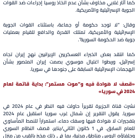
كما أثار غلابي مخاوف بشأن عدم اتخاذ روسيا إجراءات ضد القوات
الجوية الإسرائيلية والأمريكية.
وقال: “لا توجد حكومة أو جماعة، باستثناء القوات الجوية
الإسرائيلية والأمريكية، تمتلك القدرة والدافع للقيام بعمليات
جوية ضد الحكومة السورية”.
كما انتقد بعض الخبراء العسكريين الإيرانيين نهج إيران تجاه
إسرائيل، وربطوا اغتيال موسوي بصمت إيران المتصور بشأن
الهجمات الإسرائيلية السابقة على جنودها في سوريا.
«قصف لا هوادة فيه و”موت مستمر”: بداية قاتمة لعام
2024 في سوريا»
نشرت قناة الجزيرة تقريراً حاولت فيه النظر في عام 2024 في
سوريا. يقول التقرير إن شمال غرب سوريا استقبل عام 2024
بتفجيرات لا هوادة فيها وسفك دماء، استمراراً للنمط المأساوي
للعام السابق. في 1 كانون الثاني/يناير، قصف النظام السوري
وحلفاؤه الروس مناطق مدنية، بما في ذلك مخبز بالقرب من منزل