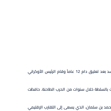
استضافت المملكة العربية السعودية قمة جامعة الدول العربية يوم الجمعة حيث تم الترحيب بعودة الطاغية بشار الأسد بعد تعليق دام 12 عاماً وقام الرئيس الأوكراني
بث بالسلطة خلال سنوات من الحرب الطاحنة. حافظت
حمد بن سلمان، الذي يسعى إلى التقارب الإقليمي