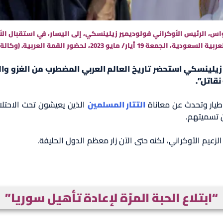
اس، الرئيس الأوكراني فولوديمير زيلينسكي، إلى اليسار، في استقبال الأ
يو 2023، لحضور القمة العربية. (وكالة الأنباء السعودية عبر AP)
ن زيلينسكي استحضر تاريخ العالم العربي المضطرب من الغزو والا
نقاتل”.
 طيار وتحدث عن معاناة
التتار المسلمين
الذين يعيشون تحت الاحتل
 تسميتهم.
زعيم الأوكراني، لكنه حتى الآن زار معظم الدول الحليفة.
“ابتلاع الحبة المرّة لإعادة تأهيل سوريا”