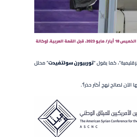
في هذه الصورة التي قدمتها وكالة الأنباء السعودية واس، يصل الطاغية بشار الأسد إلى مطار جدة بالمملكة العربية السعودية، الخميس 18 أيار/ مايو 2023، قبل القمة العربية. (وكالة
قليمية”، كما يقول “
توربيورن سولتفيدت
” محلل
الآن لصالح نهج أكثر حذراً”.