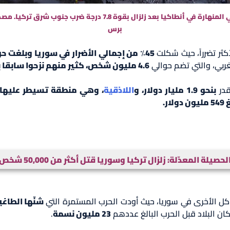
صورة جوية تظهر المباني المنهارة في أنطاكيا بعد زلزال بقوة 7.8 درج
برس
ثر تضرراً، حيث شكلت
45٪ من إجمالي الأضرار في سوريا وبلغت حوالي 2.3 مليار دولار من الأضرار
غربي، والتي تضم حوالي
4.6 مليون شخص، كثير منهم نزحوا سابقا بسبب الحرب.
قدر
بنحو 1.9 مليار دولار، و
اللاذقية
، وهي منطقة تسيطر عليها ق
.
لحصيلة المعدّلة: زلزال تركيا وسوريا قتل أكثر من 50,000 شخص
كل الأخرى في سوريا، حيث أودت الحرب المستمرة التي
البلاد قبل الحرب البالغ عددهم
23 مليون نسمة
.