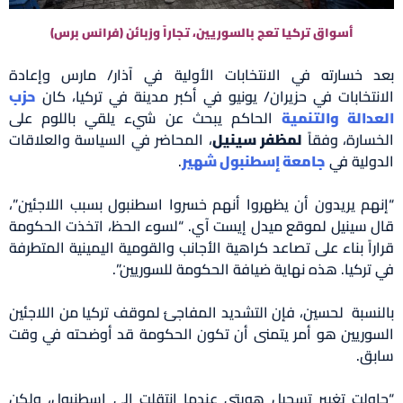
أسواق تركيا تعج بالسوريين، تجاراً وزبائن (فرانس برس)
بعد خسارته في الانتخابات الأولية في آذار/ مارس وإعادة
الانتخابات في حزيران/ يونيو في أكبر مدينة في تركيا، كان
حزب
العدالة والتنمية
الحاكم يبحث عن شيء يلقي باللوم على
الخسارة، وفقاً
لمظفر سينيل
، المحاضر في السياسة والعلاقات
الدولية في
جامعة إسطنبول شهير
.
“إنهم يريدون أن يظهروا أنهم خسروا اسطنبول بسبب اللاجئين”،
قال سينيل لموقع ميدل إيست آي. “لسوء الحظ، اتخذت الحكومة
قراراً بناء على تصاعد كراهية الأجانب والقومية اليمينية المتطرفة
في تركيا. هذه نهاية ضيافة الحكومة للسوريين”.
بالنسبة لحسين، فإن التشديد المفاجئ لموقف تركيا من اللاجئين
السوريين هو أمر يتمنى أن تكون الحكومة قد أوضحته في وقت
سابق.
“حاولت تغيير تسجيل هويتي عندما انتقلت إلى اسطنبول، ولكن