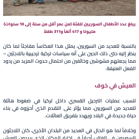
يبلغ عدد الأطفال السوريين للفئة (من عمر أقل من سنة إلى 10 سنوات)
مليونا و 417 ألفاً و311 طفلاً
بالنسبة للعديد من السوريين، يمثل هذا انعكاساً مفاجئاً لما كان
ينظر إليه حتى ذلك الحين على أنه سياسات تركية ترحيبية باللاجئين –
مما يجعلهم مشوشين وخائفين من احتمال حدوث المزيد من ردود
الفعل العنيفة.
العيش في خوف
تتسبب عمليات الترحيل القسري داخل تركيا في ضغوط هائلة
للعديد من السوريين، مما يؤثر على التقدم الذي أحرزوه في بناء
حياة جديدة في البلاد ويهدد بتفريق العائلات.
وخلافاً لما هو الحال في العديد من البلدان الأخرى، كان اللاجئون
السوريون في الغالب أحراراً في اختيار المكان الذي يريدون العيش