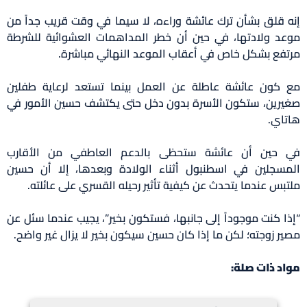
إنه قلق بشأن ترك عائشة وراءه، لا سيما في وقت قريب جداً من
موعد ولادتها، في حين أن خطر المداهمات العشوائية للشرطة
مرتفع بشكل خاص في أعقاب الموعد النهائي مباشرة.
مع كون عائشة عاطلة عن العمل بينما تستعد لرعاية طفلين
صغيرين، ستكون الأسرة بدون دخل حتى يكتشف حسين الأمور في
هاتاي.
في حين أن عائشة ستحظى بالدعم العاطفي من الأقارب
المسجلين في اسطنبول أثناء الولادة وبعدها، إلا أن حسين
ملتبس عندما يتحدث عن كيفية تأثير رحيله القسري على عائلته.
“إذا كنت موجوداً إلى جانبها، فستكون بخير”، يجيب عندما سئل عن
مصير زوجته؛ لكن ما إذا كان حسين سيكون بخير لا يزال غير واضح.
مواد ذات صلة: