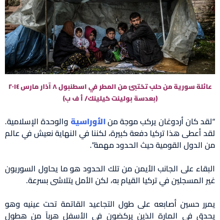
عائلة سورية من حلب تختبئ من المطر في اسطنبول ٨ آذار مارس ٢٠١٤
(بعدسة بولينت كيلينك/ أ ف ب)
“لقد كان أردوغان يركب موجة من
الأوراسية
والوحدة الإسلامية.
لقد أعطى هذا تركيا دفعة كبيرة، لكننا في النهاية نعيش في عالم
من الدول القومية حيث الحدود مهمة”.
البقاء على الجانب الأيمن من تلك الحدود هو ما يحاول السوريون
غير المسجلين في تركيا القيام به، لكن الأمل يتلاشى بسرعة.
يمرر حسين أصابعه على طول التجاعيد القاتمة تحت عينيه وهو
يحدق في المارة الذين يركضون في الأسفل هرباً من هطول