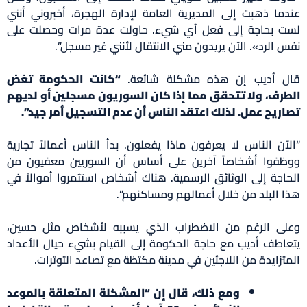
عندما ذهبت إلى المديرية العامة لإدارة الهجرة، أخبروني أنني
لست بحاجة إلى فعل أي شيء. حاولت عدة مرات وحصلت على
نفس الرد». الآن يريدون مني الانتقال لأنني غير مسجل”.
قال أديب إن هذه مشكلة شائعة.
“كانت الحكومة تغض
الطرف، ولا تتحقق مما إذا كان السوريون مسجلين أو لديهم
تصاريح عمل. لذلك اعتقد الناس أن عدم التسجيل أمر جيد”.
“الآن الناس لا يعرفون ماذا يفعلون. بدأ الناس أعمالاً تجارية
ووظفوا أشخاصاً آخرين على أساس أن السوريين معفيون من
الحاجة إلى الوثائق الرسمية. هناك أشخاص استثمروا أموالاً في
هذا البلد من خلال أعمالهم ومساكنهم”.
وعلى الرغم من الاضطراب الذي يسببه لأشخاص مثل حسين،
يتعاطف أديب مع حاجة الحكومة إلى القيام بشيء حيال الأعداد
المتزايدة من اللاجئين في مدينة مكتظة مع تصاعد التوترات.
ومع ذلك، قال إن “المشكلة المتعلقة بالموعد