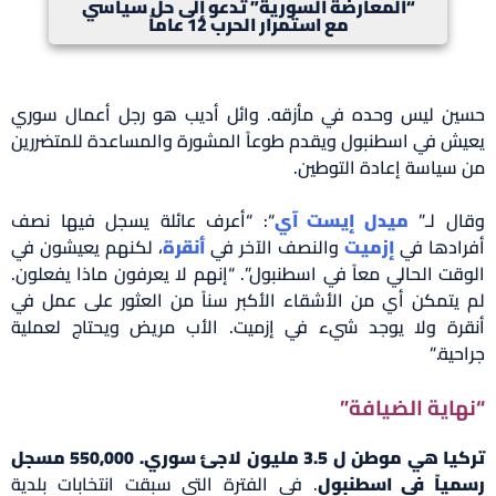
“المعارضة السورية” تدعو إلى حل سياسي
مع استمرار الحرب 12 عاماً
حسين ليس وحده في مأزقه. وائل أديب هو رجل أعمال سوري
يعيش في اسطنبول ويقدم طوعاً المشورة والمساعدة للمتضررين
من سياسة إعادة التوطين.
وقال لـ”
ميدل إيست آي
“: “أعرف عائلة يسجل فيها نصف
أفرادها في
إزميت
والنصف الآخر في
أنقرة
، لكنهم يعيشون في
الوقت الحالي معاً في اسطنبول”. “إنهم لا يعرفون ماذا يفعلون.
لم يتمكن أي من الأشقاء الأكبر سناً من العثور على عمل في
أنقرة ولا يوجد شيء في إزميت. الأب مريض ويحتاج لعملية
جراحية.”
“نهاية الضيافة”
تركيا هي موطن ل 3.5 مليون لاجئ سوري. 550,000 مسجل
رسمياً في اسطنبول
. في الفترة التي سبقت انتخابات بلدية