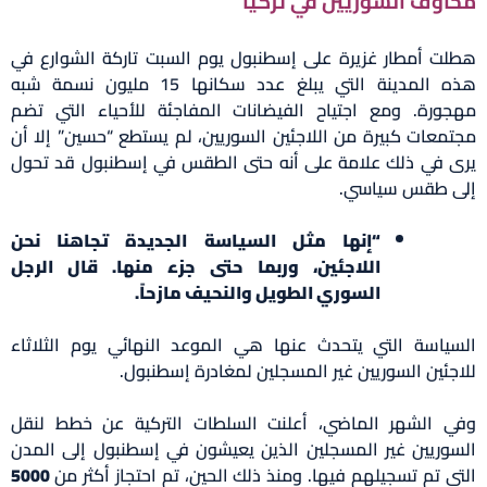
مخاوف السوريين في تركيا
هطلت أمطار غزيرة على إسطنبول يوم السبت تاركة الشوارع في
هذه المدينة التي يبلغ عدد سكانها 15 مليون نسمة شبه
مهجورة. ومع اجتياح الفيضانات المفاجئة للأحياء التي تضم
مجتمعات كبيرة من اللاجئين السوريين، لم يستطع “حسين” إلا أن
يرى في ذلك علامة على أنه حتى الطقس في إسطنبول قد تحول
إلى طقس سياسي.
“إنها مثل السياسة الجديدة تجاهنا نحن
اللاجئين، وربما حتى جزء منها. قال الرجل
السوري الطويل والنحيف مازحاً.
السياسة التي يتحدث عنها هي الموعد النهائي يوم الثلاثاء
للاجئين السوريين غير المسجلين لمغادرة إسطنبول.
وفي الشهر الماضي، أعلنت السلطات التركية عن خطط لنقل
السوريين غير المسجلين الذين يعيشون في إسطنبول إلى المدن
التي تم تسجيلهم فيها. ومنذ ذلك الحين، تم احتجاز أكثر من
5000