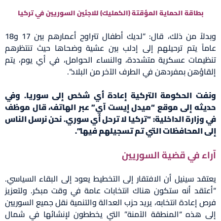
بطاقة الحماية المؤقتة (الكمليك) للاجئين السوريين في تركيا
وبدلاً من ذلك، قال: “لديك أطفال تتراوح أعمارهم بين 17 و18
عاماً يتم ترحيلهم إلى إدلب بين عشية وضحاها حيث تنتظرهم
تنظيمات عسكرية متشددة، والنساء الحوامل، في أي يوم، يتم
إلقاؤهن بمفردهن في الطرف الآخر من البلاد”.
ونفت الحكومة التركية إعادة أي شخص إلى سوريا. وفي
حديثه إلى موقع “ميدل إيست آي” عبر الهاتف، قال موظف
في وزارة الداخلية: “تركيا لا ترحل أي سوري. نحن نرسل الناس
إلى المحافظات التي تم تسجيلهم فيها”.
آراء في قضية السوريين
يعتقد سينيل أن الافتقار إلى التخطيط يعود إلى البقاء السياسي.
“أعتقد أنه ستكون هناك انتخابات عامة في وقت مبكر. ولتعزيز
فرص إعادة انتخابه، يريد حزب العدالة والتنمية نقل جميع السوريين
إلى هذه “المنطقة الآمنة” التي يخططون لإنشائها في شمال