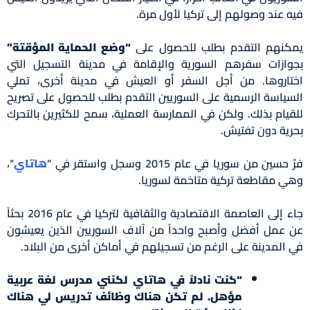
فيه عند وصولهم إلى تركيا لأول مرة.
يمكنهم التقدم بطلب للحصول على
“وضع الحماية المؤقتة”
بجوازات سفرهم السورية والإقامة في مدينة التسجيل التي
اختاروها. من أجل السفر أو العيش في مدينة أخرى، تملي
السياسة الرسمية على السوريين التقدم بطلب للحصول على تصريح
للقيام بذلك. ولكن في الممارسة العملية، سمح للكثيرين بالتحرك
بحرية دون تفتيش.
فرّ حسين من سوريا في عام 2015 وسجل واستقر في “
هاتاي
“،
وهي مقاطعة تركية متاخمة لسوريا.
جاء إلى العاصمة الاقتصادية والثقافية لتركيا في عام 2016 بحثاً
عن عمل أفضل وأصبح واحداً من آلاف السوريين الذين يعيشون
في المدينة على الرغم من تسجيلهم في أماكن أخرى من البلاد.
“كنت نادلاً في هاتاي لكنني مدرس لغة عربية
مؤهل. لم تكن هناك وظائف تدريس لي هناك