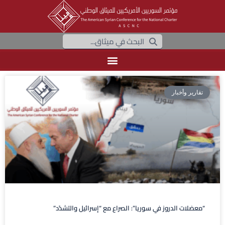
تقارير وأخبار
“معضلات الدروز في سوريا”: الصراع مع “إسرائيل والتشدّد”