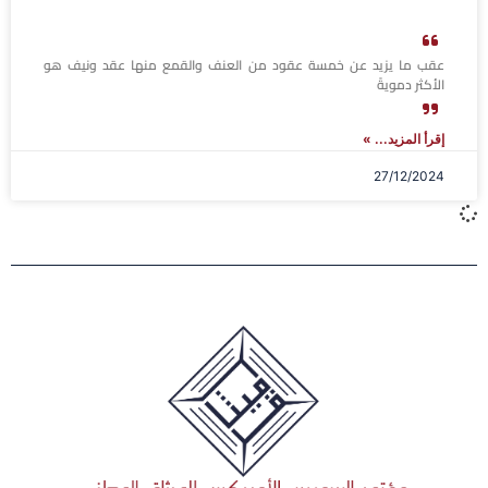
عقب ما يزيد عن خمسة عقود من العنف والقمع منها عقد ونيف هو
الأكثر دمويةً
إقرأ المزيد... »
27/12/2024