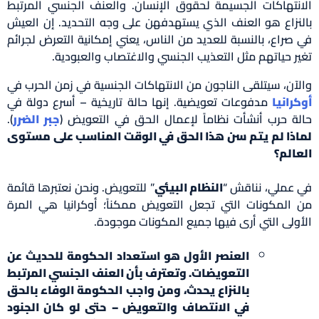
الانتهاكات الجسيمة لحقوق الإنسان. والعنف الجنسي المرتبط
بالنزاع هو العنف الذي يستهدفهن على وجه التحديد. إن العيش
في صراع، بالنسبة للعديد من الناس، يعني إمكانية التعرض لجرائم
تغير حياتهم مثل التعذيب الجنسي والاغتصاب والعبودية.
والآن، سيتلقى الناجون من الانتهاكات الجنسية في زمن الحرب في
أوكرانيا
مدفوعات تعويضية. إنها حالة تاريخية – أسرع دولة في
حالة حرب أنشأت نظاماً لإعمال الحق في التعويض (
جبر الضرر
).
لماذا لم يتم سن هذا الحق في الوقت المناسب على مستوى
العالم؟
في عملي، نناقش “
النظام البيئي
” للتعويض. ونحن نعتبرها قائمة
من المكونات التي تجعل التعويض ممكناً؛ أوكرانيا هي المرة
الأولى التي أرى فيها جميع المكونات موجودة.
العنصر الأول هو استعداد الحكومة للحديث عن
التعويضات. وتعترف بأن العنف الجنسي المرتبط
بالنزاع يحدث، ومن واجب الحكومة الوفاء بالحق
في الانتصاف والتعويض – حتى لو كان الجنود