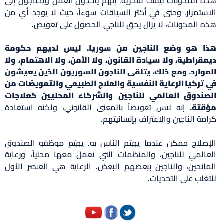
هذه المكونات ليست سحرية. إنهم يأخذون العمل ويحتاجون إلى
الاستمرار. وحتى في أكثر السياقات سوءاً، حيث لا يوجد أي من
هذه المكونات، لا يزال يحق للناجي الحصول على تعويض.
هذا هو وضع الناجين من سوريا. ليس لديهم حكومة
ديمقراطية، ولا سيادة القانون، ولا الأمن، ولا الاهتمام، ولا
الموارد. ومع ذلك، يتلقى الناجون السوريون الذين يعيشون
في تركيا الرعاية النفسية والعلاج الطبيعي والتعويضات من
الصندوق العالمي للناجين والشركاء المحليين كعلاجات
مؤقتة.
إنه ليس تعويضاً بالمعنى القانوني، ولكنه استعادة
كرامة الناجين والاعتراف بإنسانيتهم.
الإصلاح ممكن عندما يهتم الناس به. يهتم موظفو الصندوق
العالمي للناجين، والمنظمات التي نعمل معها محلياً، ورعاية
المانحين، والناجين ببعضهم البعض. الرعاية هي العنصر الأول
للتغلب على التحديات.