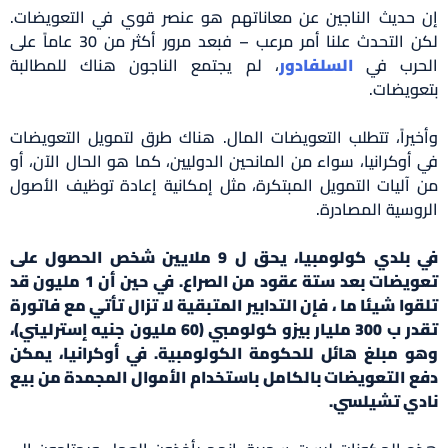
إن حديث الناجين عن معاناتهم هو عنصر قوي في التعويضات.
لكن التحدث علنا أمر مرعب – فبعد مرور أكثر من 30 عاماً على
الحرب في
السلفادور
، لم يجتمع الناجون هناك للمطالبة
بتعويضات.
وأخيراً، تتطلب التعويضات المال. هناك طرق لتمويل التعويضات
في أوكرانيا، سواء من المانحين الدوليين، كما هو الحال الآن، أو
من آليات التمويل المبتكرة، مثل إمكانية إعادة توظيف الأصول
الروسية المصادرة.
في بلدي كولومبيا، يحق ل 9 ملايين شخص الحصول على
تعويضات بعد ستة عقود من الصراع. في حين أن 1 مليون قد
تلقوا شيئا ما ، فإن التدابير المتبقية لا تزال تأتي مع فاتورة
تقدر ب 300 مليار بيزو كولومبي (60 مليون جنيه إسترليني)،
وهو مبلغ هائل للحكومة الكولومبية. في أوكرانيا، يمكن
دفع التعويضات بالكامل باستخدام الأموال المجمدة من بيع
نادي تشيلسي.