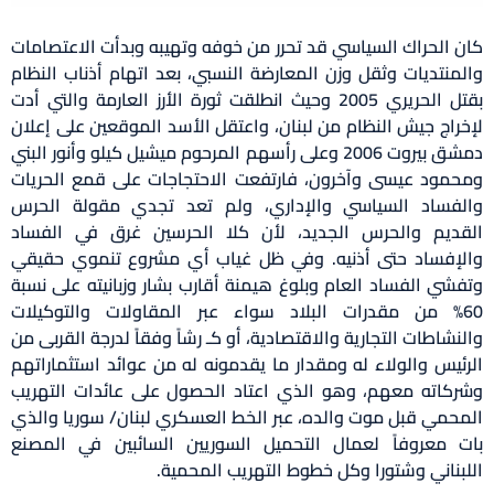
كان الحراك السياسي قد تحرر من خوفه وتهيبه وبدأت الاعتصامات
والمنتديات وثقل وزن المعارضة النسبي، بعد اتهام أذناب النظام
بقتل الحريري 2005 وحيث انطلقت ثورة الأرز العارمة والتي أدت
لإخراج جيش النظام من لبنان، واعتقل الأسد الموقعين على إعلان
دمشق بيروت 2006 وعلى رأسهم المرحوم ميشيل كيلو وأنور البني
ومحمود عيسى وآخرون، فارتفعت الاحتجاجات على قمع الحريات
والفساد السياسي والإداري، ولم تعد تجدي مقولة الحرس
القديم والحرس الجديد، لأن كلا الحرسين غرق في الفساد
والإفساد حتى أذنيه. وفي ظل غياب أي مشروع تنموي حقيقي
وتفشي الفساد العام وبلوغ هيمنة أقارب بشار وزبانيته على نسبة
60% من مقدرات البلاد سواء عبر المقاولات والتوكيلات
والنشاطات التجارية والاقتصادية، أو كـ رشاً وفقاً لدرجة القربى من
الرئيس والولاء له ومقدار ما يقدمونه له من عوائد استثماراتهم
وشركاته معهم، وهو الذي اعتاد الحصول على عائدات التهريب
المحمي قبل موت والده، عبر الخط العسكري لبنان/ سوريا والذي
بات معروفاً لعمال التحميل السوريين السائبين في المصنع
اللبناني وشتورا وكل خطوط التهريب المحمية.