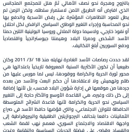
بالنزوح وهجرة نحو نصف الأهالي ثمّ هلل للمجتمع المتجانس
الذي افترض أنه الطريق الآمن لاستمرار سلطته، ولكن الزمن لم
يطل لتعود التظاهرات المؤشرة على رفض الأسدية والدفع بها
نحو المحاسبة وإجراء التغيير الوطني السياسي الرافض لكل احتلال
أو نفوذ خارجي، ولاسيما دولة الملالي وروسيا البوتينية اللتين حمتا
الأسد الشخص ودمرتا البلاد وهيمنتا جيوستراتجياً واقتصادياً
ودفع السوريين أبلغ التكاليف.
لقد حددت رصاصات الأسد الغادرة نهايته منذ 18 /3/ 2011 وكان
طبيعياً أن تكون الأكثرية السنية المعروفة تاريخياً باعتدالها هي
محور ثورة الحرية والكرامة ووقودها، ليس لما مورس عليها من
ظلم وتهميش ولا لاعتقادها أن حكم البعث والأسد من بعده
جردها من موقعها في إدارة شؤون البلاد فحسب، بل لأنها إضافة
إلى كل ذلك وغيره، هي القاعدة الأوسع والأكثر حاجة إلى التغيير
السياسي نحو الحرية والكرامة لأنها قاعدة الشرائح المتوسطة
الحافظة للتوازن الاجتماعي، والتي قوّضها حافظ الأسد في صراع
الثمانينات دافعا بتحالف البرجوازيتين الطفيلية والبيروقراطية إلى
واجهة الاقتصاد والاجتماع السوري، فعمم نهب لقمة الشعب
والفساد وقضى على فضلة الحريات السياسية والنقابية وغدت