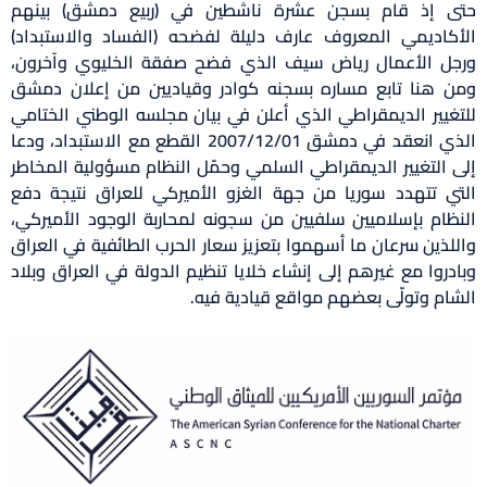
حتى إذ قام بسجن عشرة ناشطين في (ربيع دمشق) بينهم
الأكاديمي المعروف عارف دليلة لفضحه (الفساد والاستبداد)
ورجل الأعمال رياض سيف الذي فضح صفقة الخليوي وآخرون،
ومن هنا تابع مساره بسجنه كوادر وقياديين من إعلان دمشق
للتغيير الديمقراطي الذي أعلن في بيان مجلسه الوطني الختامي
الذي انعقد في دمشق 2007/12/01 القطع مع الاستبداد، ودعا
إلى التغيير الديمقراطي السلمي وحمّل النظام مسؤولية المخاطر
التي تتهدد سوريا من جهة الغزو الأميركي للعراق نتيجة دفع
النظام بإسلاميين سلفيين من سجونه لمحاربة الوجود الأميركي،
واللذين سرعان ما أسهموا بتعزيز سعار الحرب الطائفية في العراق
وبادروا مع غيرهم إلى إنشاء خلايا تنظيم الدولة في العراق وبلاد
الشام وتولّى بعضهم مواقع قيادية فيه.