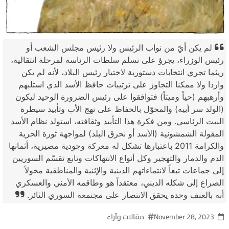
لم يكن أيّ من نواب الرئيس ولا رئيس مجلس الشعب أو
رئيس الوزراء، يجرؤ على تسلم سلطات الرئاسة لمرحلة انتقالية،
ريثما تجري انتخابات دستورية لاختيار رئيس البلاد، لأنه لم يكن
واردا ولا ممكنا التجاوز على ترتيبات حافظ الأسد الذي استلبهم
وأرهبهم (حياً وميتاً) فتوافقوا على رئيس الضرورة الوحيد ليكون
(الولد سر أبيه) والمخوّل بالحفاظ على نهج الأب وتأبيد سيطرة
البيت الرئاسي. ومن فكرة هذا التأبيد وثقافته، استولد نظام الأسد
المقولة الشمشونية (الأسد أو نحرق البلد) لمواجهة ثورة الحرية
والكرامة 2011 باعتبارها تشكل له معركة وجودية مصيرية، أثمانها
الدم والدمار والتهجير وكل أنواع الانتهاكات وتابع تقسّم السوريين
إلى جماعات تبعاً لانتماءاتهم الدينية والإثنية والمناطقية محولاً
الصراع إلى شكله الديني، معتقداً هو وطاقمه الأمني والعسكري
أنه بالعنف وحده يحقق الانتصار على مجتمعه السوري الثائر.
November 28, 2023
مقالات وآراء