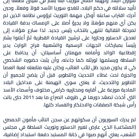
شؤون البلاد وتهيئة المناح لتوريث ابنه بشار في سياق تطلعه إلى
تأبيد سلالته في حكم البلاد، لتغدو سوريا الأسد قولاً وفعلاً. وحين
أدرك اقتراب ساعته أوكل مهمة التوريث لرؤوس نظامه الذين لم
يكن أي منهم مؤهلاً ولا يجرؤ أصلا على الإمساك بدفة القيادة
لمرحلة انتقالية تنتهي بانتخاب رئيس جديد. لذا سارع هؤلاء إلى
تعديل الدستور وحازوا على ترشيح القيادة القطرية ثمّ أعلنوا بشار
رئيساً بمباركات الجهات الرسمية والشعبية فراح الوارث يدير
إقطاعية الوالد وأمامه مهمتان أساسيتان: أن يحافظ على
السلطة ويسلمها لورثته كما جاءته، وأن يثبت حضوره الشخصي
كي لا يكون مجرد ظل للأب الغائب، وكان عليه متابعته لعبة العصا
والجزرة تحت غطاء التحديث والتطوير، قبل أن يتضح للجميع أن
التطوير والتحديث، لا يعني سوى الهيمنة على مداخيل البلاد
المادية موزعة على أقاربه ومحازبيه كرامي مخلوف وأسماء الأسد
التي أخذت تصعّد دورها في ظروف الصراع ما بعد 2011 حتى باتت
رأس شبكة الصفقات والاحتكار والفساد كلها.
لم يدرك السوريون أن سكوتهم عن سجن النائب مأمون الحمصي
(المشاغب) الذي عارض تغيير الدستور وتوريث السلطة في مجلس
الشعب، يعني أنهم صبوا في خانة المستبد دفعة استبداد إضافية،