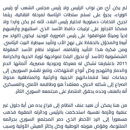
لم يكن أيّ من نواب الرئيس ولا رئيس مجلس الشعب أو رئيس
الوزراء، يجرؤ على تسلم سلطات الرئاسة لمرحلة انتقالية، ريثما
تجري انتخابات دستورية لاختيار رئيس البلاد، لأنه لم يكن واردا ولا
ممكنا التجاوز على ترتيبات حافظ الأسد الذي استلبهم وأرهبهم
(حياً وميتاً) فتوافقوا على رئيس الضرورة الوحيد ليكون (الولد سر
أبيه) والمخوّل بالحفاظ على نهج الأب وتأبيد سيطرة البيت الرئاسي.
ومن فكرة هذا التأبيد وثقافته، استولد نظام الأسد المقولة
الشمشونية (الأسد أو نحرق البلد) لمواجهة ثورة الحرية والكرامة
2011 باعتبارها تشكل له معركة وجودية مصيرية، أثمانها الدم
والدمار والتهجير وكل أنواع الانتهاكات وتابع تقسّم السوريين إلى
جماعات تبعاً لانتماءاتهم الدينية والإثنية والمناطقية محولاً
الصراع إلى شكله الديني، معتقداً هو وطاقمه الأمني والعسكري
أنه بالعنف وحده يحقق الانتصار على مجتمعه السوري الثائر.
من هنا يمكن أن نعيد عنف النظام إلى فراغ يده من أية حلول غير
عنفية ولأزمة نفسية استحكمت بالرئيس ودائرته المقربة فذهب
مسعوراً إلى الرد الأخطر الذي دمر المجتمع السوري بجرائمه
المتنوعة، وقوّض هويته الوطنية وكل ركائز العيش الأولية وسبب