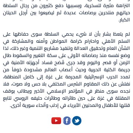
النزاهة مثيرة للسخرية، وبسببها دفع كثيرون من رجال السلطة
حياتهم منتحرين برصاصات عديدة ثم ليضيعوا بين أرجل الحيتان
الكبار.
لم يتعظ بشار بأن لا شيء يحمي السلطة سوى حفاظها على
السلم الأهلي واحترام كرامة المواطن وأمنه والمشاركة في
الشأن العام وتحقيق العدالة وتنفيذ مشاريع التنمية وغير ذلك، لذا
وضع نفسه منذ رصاصاته الأولى على سكة التغيير والسقوط طال
الزمن أو قصر. واليوم وقد جرى فُضح فساد أجهزته الأمنية في
جريمة الكلية الحربية وحيث أعصاب العالم مشدودة خوفاً من
تمدد الحرب الإسرائيلية المجرمة على غزة إلى كامل المنطقة،
نفتش عن ذلك المقاوم الشرس المختفي بلا حس ولا صوت، فلا
نجده سوى منظر في المؤتمر الإسلامي الأخير ويطالب بوقف
المقتلة في غزة على حين طائراته وطائرات حليفه الروسي تتابع
قتلها للأطفال والمدنيين الأبرياء في إدلب وأنحاء سورية أخرى.