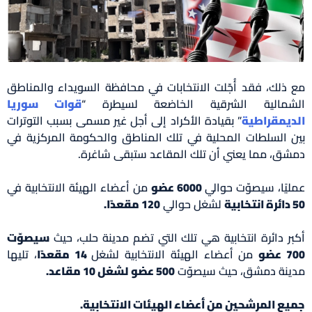
مع ذلك، فقد أُجّلت الانتخابات في محافظة السويداء والمناطق
الشمالية الشرقية الخاضعة لسيطرة “
قوات سوريا
الديمقراطية
” بقيادة الأكراد إلى أجل غير مسمى بسبب التوترات
بين السلطات المحلية في تلك المناطق والحكومة المركزية في
دمشق، مما يعني أن تلك المقاعد ستبقى شاغرة.
عمليًا، سيصوّت حوالي
6000 عضو
من أعضاء الهيئة الانتخابية في
50 دائرة انتخابية
لشغل حوالي
120 مقعدًا.
أكبر دائرة انتخابية هي تلك التي تضم مدينة حلب، حيث
سيصوّت
700 عضو
من أعضاء الهيئة الانتخابية لشغل
14 مقعدًا
، تليها
مدينة دمشق، حيث سيصوّت
500 عضو لشغل 10 مقاعد.
جميع المرشحين من أعضاء الهيئات الانتخابية.