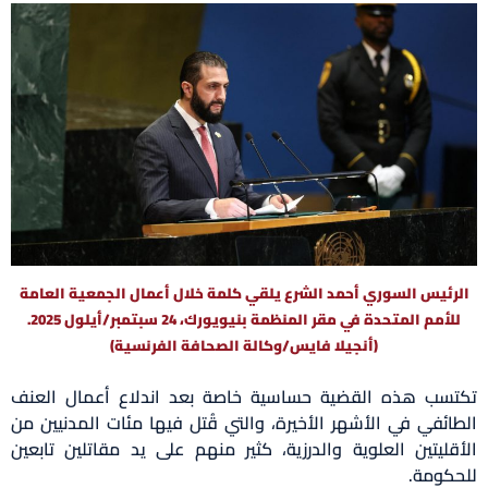
الرئيس السوري أحمد الشرع يلقي كلمة خلال أعمال الجمعية العامة
للأمم المتحدة في مقر المنظمة بنيويورك، 24 سبتمبر/أيلول 2025.
(أنجيلا فايس/وكالة الصحافة الفرنسية)
تكتسب هذه القضية حساسية خاصة بعد اندلاع أعمال العنف
الطائفي في الأشهر الأخيرة، والتي قُتل فيها مئات المدنيين من
الأقليتين العلوية والدرزية، كثير منهم على يد مقاتلين تابعين
للحكومة.