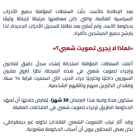
بعد الإطاحة بالأسد، حلّت السلطات المؤقتة جميع الأحزاب
السياسية القائمة، والتي كان معظمها مرتبطًا ارتباطًا وثيقًا
بحكومة الأسد، ولم تُنشئ بعد نظامًا لتسجيل الأحزاب الجديدة، لذا
يترشح جميع المرشحين كأفراد.
«لماذا لا يُجرى تصويت شعبي؟»
أعلنت السلطات المؤقتة استحالة إنشاء سجلّ دقيق للناخبين
وإجراء تصويت شعبي في هذه المرحلة، نظرًا لنزوح ملايين
السوريين داخليًا وخارجيًا جراء الحرب التي استمرت قرابة 14 سنة،
وفقدان الكثيرين منهم وثائقهم الشخصية.
ستكون مدة ولاية هذا البرلمان
30 شهرًا
، يُفترض خلالها أن تُمهّد
الحكومة الطريق لإجراء تصويت شعبي في الانتخابات المقبلة.
وقد أثار غياب التصويت الشعبي انتقاداتٍ لكونه غير ديمقراطي،
لكن بعض المحللين يرون أن أسباب الحكومة مشروعة.