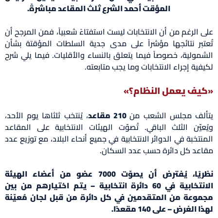
المؤقت أحمد الشرع ثلث المقاعد مباشرةً.
على الرغم من أن الانتخابات ليست استفتاءً شعبياً، فمن المرجح أن
تُعتبر نتائجها مؤشراً على مدى جدية السلطات المؤقتة بشأن
الشمولية، خصوصاً فيما يتعلق بالنساء والأقليات. فيما يلي شرح
لكيفية إجراء الانتخابات وما يجب متابعته.
«كيف يعمل النظام؟»
يتألف مجلس الشعب من
210 مقاعد
، يُنتخب ثلثاها يوم الأحد،
ويُعيّن الثلث الباقي. تُصوّت الهيئات الانتخابية على المقاعد
المنتخبة في الدوائر الانتخابية في جميع أنحاء البلاد، مع توزيع عدد
مقاعد كل دائرة حسب عدد السكان.
نظريًا، يُفترض أن يصوّت 7000 عضو من أعضاء الهيئة
الانتخابية في 60 دائرة انتخابية – يتم اختيارهم من بين
مجموعة من المتقدمين في كل دائرة من قبل لجان مُعيّنة
لهذا الغرض – على 140 مقعدًا.