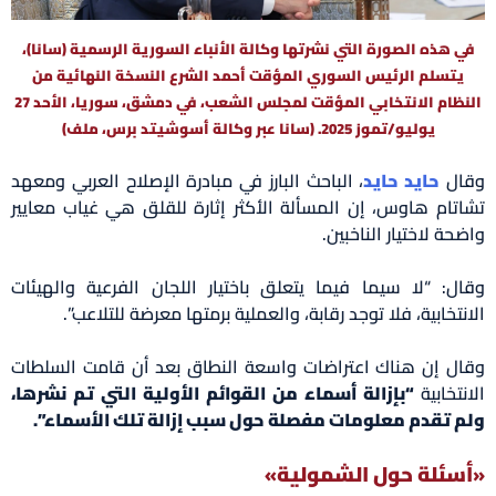
في هذه الصورة التي نشرتها وكالة الأنباء السورية الرسمية (سانا)،
يتسلم الرئيس السوري المؤقت أحمد الشرع النسخة النهائية من
النظام الانتخابي المؤقت لمجلس الشعب، في دمشق، سوريا، الأحد 27
يوليو/تموز 2025. (سانا عبر وكالة أسوشيتد برس، ملف)
وقال
حايد حايد
، الباحث البارز في مبادرة الإصلاح العربي ومعهد
تشاتام هاوس، إن المسألة الأكثر إثارة للقلق هي غياب معايير
واضحة لاختيار الناخبين.
وقال: “لا سيما فيما يتعلق باختيار اللجان الفرعية والهيئات
الانتخابية، فلا توجد رقابة، والعملية برمتها معرضة للتلاعب”.
وقال إن هناك اعتراضات واسعة النطاق بعد أن قامت السلطات
الانتخابية
“بإزالة أسماء من القوائم الأولية التي تم نشرها،
ولم تقدم معلومات مفصلة حول سبب إزالة تلك الأسماء”.
«أسئلة حول الشمولية»