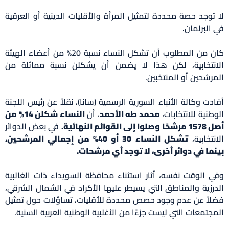
لا توجد حصة محددة لتمثيل المرأة والأقليات الدينية أو العرقية
في البرلمان.
كان من المطلوب أن تشكل النساء نسبة 20% من أعضاء الهيئة
الانتخابية، لكن هذا لا يضمن أن يشكلن نسبة مماثلة من
المرشحين أو المنتخبين.
أفادت وكالة الأنباء السورية الرسمية (سانا)، نقلاً عن رئيس اللجنة
الوطنية للانتخابات،
محمد طه الأحمد
، أن
النساء شكلن 14% من
أصل 1578 مرشحًا وصلوا إلى القوائم النهائية.
في بعض الدوائر
الانتخابية،
تشكل النساء 30 أو 40% من إجمالي المرشحين،
بينما في دوائر أخرى، لا توجد أي مرشحات.
وفي الوقت نفسه، أثار استثناء محافظة السويداء ذات الغالبية
الدرزية والمناطق التي يسيطر عليها الأكراد في الشمال الشرقي،
فضلاً عن عدم وجود حصص محددة للأقليات، تساؤلات حول تمثيل
المجتمعات التي ليست جزءًا من الأغلبية الوطنية العربية السنية.