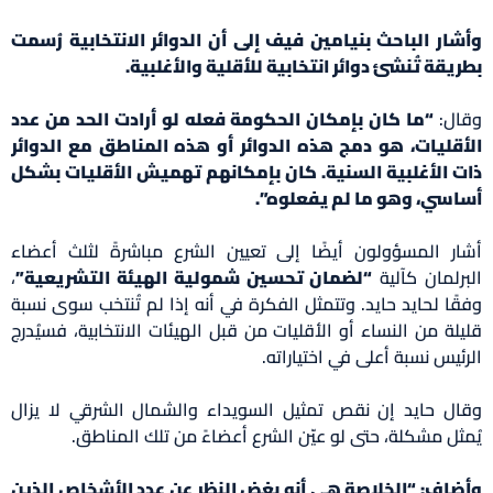
وأشار الباحث بنيامين فيف إلى أن الدوائر الانتخابية رُسمت
بطريقة تُنشئ دوائر انتخابية للأقلية والأغلبية.
وقال:
“ما كان بإمكان الحكومة فعله لو أرادت الحد من عدد
الأقليات، هو دمج هذه الدوائر أو هذه المناطق مع الدوائر
ذات الأغلبية السنية. كان بإمكانهم تهميش الأقليات بشكل
أساسي، وهو ما لم يفعلوه”.
أشار المسؤولون أيضًا إلى تعيين الشرع مباشرةً لثلث أعضاء
البرلمان كآلية
“لضمان تحسين شمولية الهيئة التشريعية”
،
وفقًا لحايد حايد. وتتمثل الفكرة في أنه إذا لم تُنتخب سوى نسبة
قليلة من النساء أو الأقليات من قبل الهيئات الانتخابية، فسيُدرج
الرئيس نسبة أعلى في اختياراته.
وقال حايد إن نقص تمثيل السويداء والشمال الشرقي لا يزال
يُمثل مشكلة، حتى لو عيّن الشرع أعضاءً من تلك المناطق.
وأضاف: “الخلاصة هي أنه بغض النظر عن عدد الأشخاص الذين